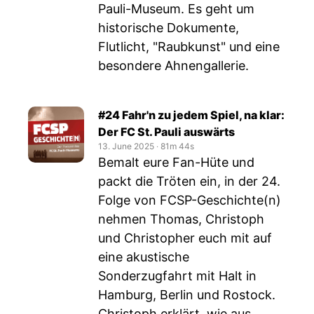
Pauli-Museum. Es geht um
historische Dokumente,
Flutlicht, "Raubkunst" und eine
besondere Ahnengallerie.
#24 Fahr'n zu jedem Spiel, na klar:
Der FC St. Pauli auswärts
13. June 2025
‧
81m 44s
Bemalt eure Fan-Hüte und
packt die Tröten ein, in der 24.
Folge von FCSP-Geschichte(n)
nehmen Thomas, Christoph
und Christopher euch mit auf
eine akustische
Sonderzugfahrt mit Halt in
Hamburg, Berlin und Rostock.
Christoph erklärt, wie aus