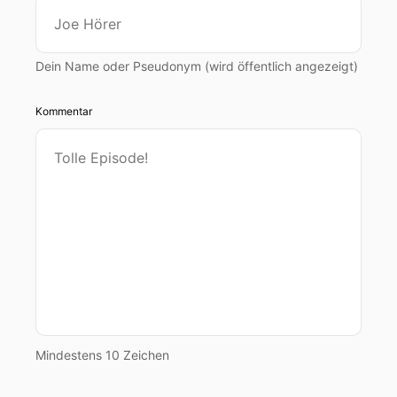
00:00:39: Geschichten, das n in Klammern, dem
offiziellen Podcast des FC St.
Dein Name oder Pseudonym (wird öffentlich angezeigt)
00:00:44: Pauli-Museums. Heute sind wir mal in
kleiner Besetzung da,
Kommentar
00:00:49: Ich bin Thomas und neben mir sitzt
Christopher. Moin.
00:00:54: Und dafür, aber alleine sind wir nicht,
denn dafür haben wir uns einen Gast
00:00:57: eingeladen, den viele von Euch
vielleicht kennen
00:01:00: werden, wenn Ihr zum Beispiel hin und
wieder mal
Mindestens 10 Zeichen
00:01:03: beim MillernTon-Podcast rein hört