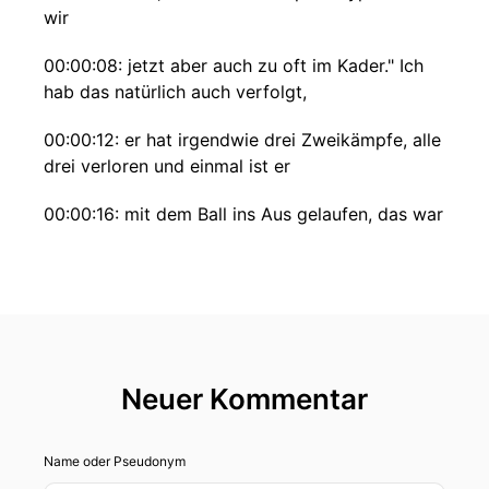
wir
00:00:08: jetzt aber auch zu oft im Kader." Ich
hab das natürlich auch verfolgt,
00:00:12: er hat irgendwie drei Zweikämpfe, alle
drei verloren und einmal ist er
00:00:16: mit dem Ball ins Aus gelaufen, das war
richtig geil.
00:00:20:
00:00:23:
00:00:28:
Neuer Kommentar
00:00:34: Hallo und herzlich willkommen zu
FCSP-
Name oder Pseudonym