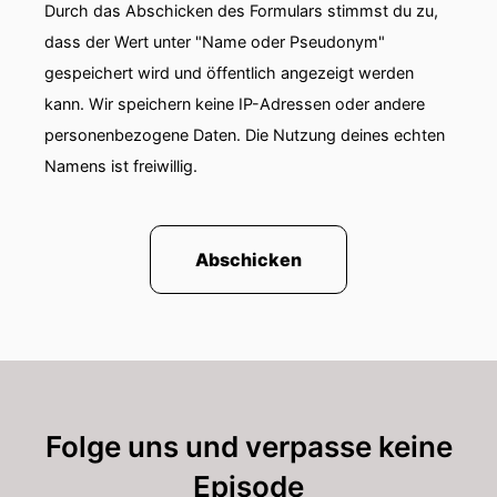
oder aber, wenn Ihr zum Beispiel nach den
Durch das Abschicken des Formulars stimmst du zu,
Spielen
dass der Wert unter "Name oder Pseudonym"
gespeichert wird und öffentlich angezeigt werden
00:01:07: des FC St. Pauli wissen wollt, welche
Taktik der Trainer gewählt hat und
kann. Wir speichern keine IP-Adressen oder andere
personenbezogene Daten. Die Nutzung deines echten
00:01:11: wie gut oder auch schlecht die Spieler
Namens ist freiwillig.
diese umgesetzt haben.
00:01:14: Herzlich Willkommen, Tim. Moin.
Abschicken
00:01:16: Ja, Du bist aus gutem Grunde hier,
denn für unser heutiges Thema hätten wir
00:01:20: uns keinen besseren Experten
wünschen können,
00:01:22: denn es soll um Taktik gehen und
Folge uns und verpasse keine
vielleicht vorweg stellst Du Dich erstmal
Episode